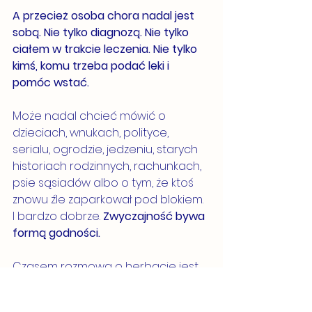
A przecież osoba chora nadal jest 
sobą. Nie tylko diagnozą. Nie tylko 
ciałem w trakcie leczenia. Nie tylko 
kimś, komu trzeba podać leki i 
pomóc wstać.
Może nadal chcieć mówić o 
dzieciach, wnukach, polityce, 
serialu, ogrodzie, jedzeniu, starych 
historiach rodzinnych, rachunkach, 
psie sąsiadów albo o tym, że ktoś 
znowu źle zaparkował pod blokiem. 
I bardzo dobrze. 
Zwyczajność bywa 
formą godności.
Czasem rozmowa o herbacie jest 
bardziej ludzka niż kolejna rozmowa 
o chorobie.