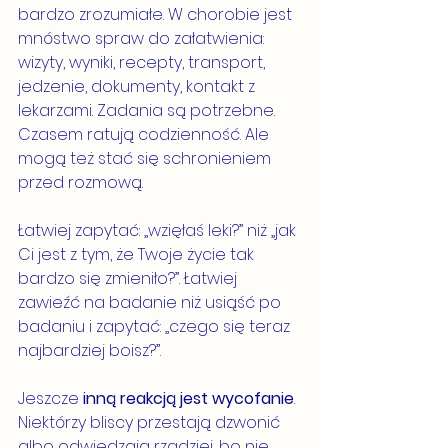
bardzo zrozumiałe. W chorobie jest 
mnóstwo spraw do załatwienia: 
wizyty, wyniki, recepty, transport, 
jedzenie, dokumenty, kontakt z 
lekarzami. Zadania są potrzebne. 
Czasem ratują codzienność. Ale 
mogą też stać się schronieniem 
przed rozmową.
Łatwiej zapytać: „wzięłaś leki?” niż „jak 
Ci jest z tym, że Twoje życie tak 
bardzo się zmieniło?”. Łatwiej 
zawieźć na badanie niż usiąść po 
badaniu i zapytać: „czego się teraz 
najbardziej boisz?”.
Jeszcze 
inną reakcją jest wycofanie
. 
Niektórzy bliscy przestają dzwonić 
albo odwiedzają rzadziej, bo nie 