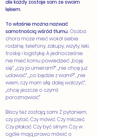
ale każdy zostaje sam ze swoim 
lękiem.
To właśnie można nazwać 
samotnością wśród tłumu. 
Osoba 
chora może mieć wokół siebie 
rodzinę, telefony, zakupy, wizyty, leki, 
troskę i logistykę. A jednocześnie 
nie mieć komu powiedzieć: „boję 
się”, „czy ja umieram?”, „nie chcę już 
udawać”, „co będzie z wami?”, „nie 
wiem, czy mam siłę dalej walczyć”, 
„chcę jeszcze o czymś 
porozmawiać”.
Bliscy też zostają sami. Z pytaniem, 
czy pytać. Czy mówić. Czy milczeć. 
Czy płakać. Czy być silnym. Czy w 
ogóle mają prawo mówić o 