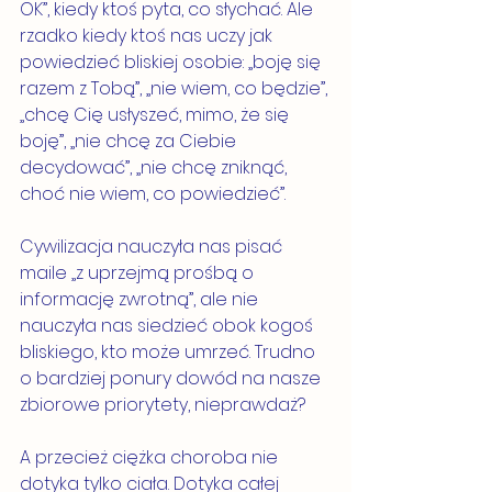
OK”, kiedy ktoś pyta, co słychać. Ale 
rzadko kiedy ktoś nas uczy jak 
powiedzieć bliskiej osobie: „boję się 
razem z Tobą”, „nie wiem, co będzie”, 
„chcę Cię usłyszeć, mimo, że się 
boję”, „nie chcę za Ciebie 
decydować”, „nie chcę zniknąć, 
choć nie wiem, co powiedzieć”.
Cywilizacja nauczyła nas pisać 
maile „z uprzejmą prośbą o 
informację zwrotną”, ale nie 
nauczyła nas siedzieć obok kogoś 
bliskiego, kto może umrzeć. Trudno 
o bardziej ponury dowód na nasze 
zbiorowe priorytety, nieprawdaż?
A przecież ciężka choroba nie 
dotyka tylko ciała. Dotyka całej 