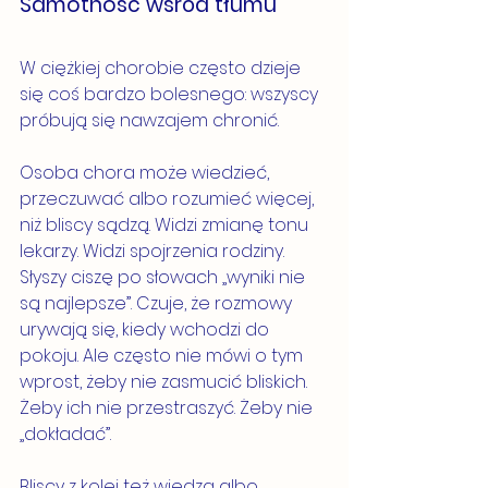
Samotność wśród tłumu
W ciężkiej chorobie często dzieje 
się coś bardzo bolesnego: wszyscy 
próbują się nawzajem chronić.
Osoba chora może wiedzieć, 
przeczuwać albo rozumieć więcej, 
niż bliscy sądzą. Widzi zmianę tonu 
lekarzy. Widzi spojrzenia rodziny. 
Słyszy ciszę po słowach „wyniki nie 
są najlepsze”. Czuje, że rozmowy 
urywają się, kiedy wchodzi do 
pokoju. Ale często nie mówi o tym 
wprost, żeby nie zasmucić bliskich. 
Żeby ich nie przestraszyć. Żeby nie 
„dokładać”.
Bliscy z kolei też wiedzą albo 