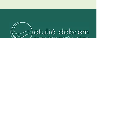
Otulić Dobrem to marka rozwijana
przez Bloomwell Sp. z o.o., by żadna
kobieta nie pozostała sama wtedy,
gdy życie robi się naprawdę trudne.
Oferujemy oparte na dowodach
konsultacje psychologiczne online,
interwencję kryzysową oraz
wsparcie w doświadczeniu choroby
zagrażającej życiu i opieki nad bliską
osobą, psychoterapię traumy oraz
powikłanej żałoby.