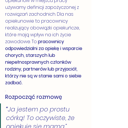
opiekunów w miejscu pracy 
używamy definicji zapożyczonej z 
rozwiązań zachodnich. Dla nas 
opiekunowie to pracownicy 
realizujący obowiązki opiekuńcze, 
które mają wpływ na ich życie 
zawodowe. To 
pracownicy 
odpowiedzialni za opiekę i wsparcie 
chorych, starszych lub 
niepełnosprawnych członków 
rodziny, partnerów lub przyjaciół, 
którzy nie są w stanie sami o siebie 
zadbać.
.
Rozpocząć rozmowę 
“
Ja jestem po prostu 
córką! To oczywiste, że 
opiekuję się mamą.”