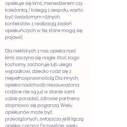
opiekuje się kimś, menedżerem czy 
koleżanką / kolegą z zespołu, warto 
być świadomym różnych 
kontekstów z realizacją zadań 
opiekuńczych w tle, które mogą się 
pojawić. 
Dla niektórych z nas opieka nad 
kimś zaczyna się nagle; ktoś, kogo 
kochamy, zachoruje lub ulega 
wypadkowi, dziecko rodzi się z 
niepełnosprawnością. Dla innych, 
opieka nadchodzi niezauważona: 
rodzice nie są już w stanie sami 
sobie poradzić, zdrowie partnera 
stopniowo się pogarsza. Wielu 
opiekunów może być 
przeciążonych, zwłaszcza jeśli łączą 
opiekę z pracą. Oczywiście, wielu 